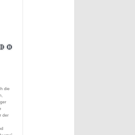
h die
n,
nger
e
r der
nd