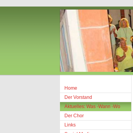
Home
Der Vorstand
Aktuelles: Was -Wann -Wo
Der Chor
Links