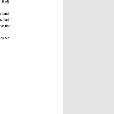
r Stadt
r fand
ingeladen
mas und
 dieses