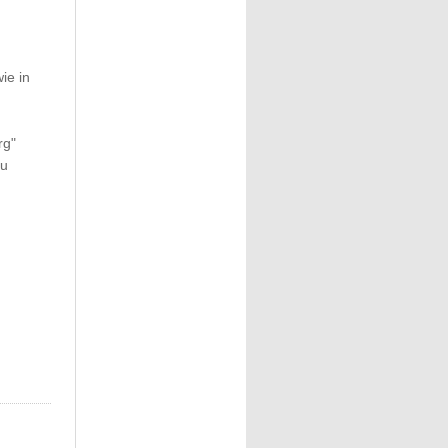
ie in
rg"
zu