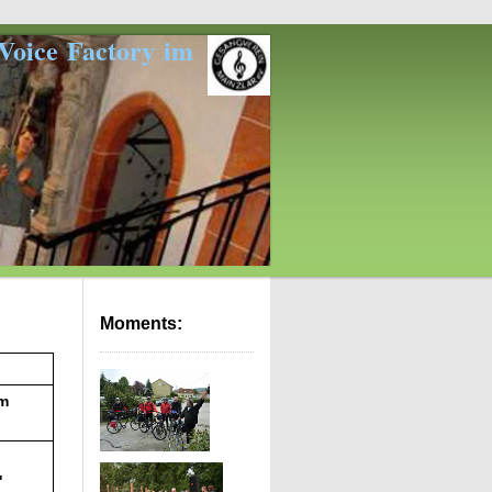
actory im
Moments:
m
"