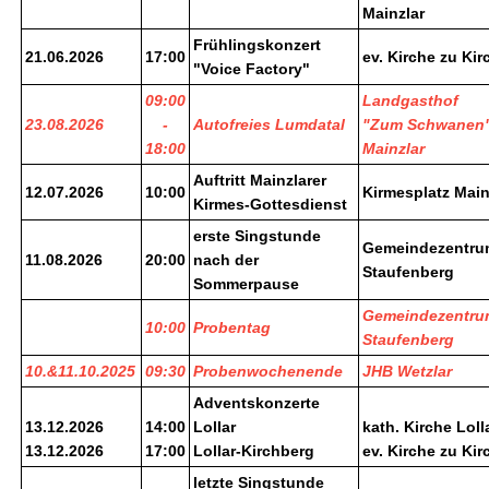
Mainzlar
Frühlingskonzert
21.06.2026
17:00
ev. Kirche zu Ki
"Voice Factory"
09:00
Landgasthof
23.08.2026
-
Autofreies Lumdatal
"Zum Schwanen
18:00
Mainzlar
Auftritt Mainzlarer
12.07.2026
10:00
Kirmesplatz Main
Kirmes-Gottesdienst
erste Singstunde
Gemeindezentru
11.08.2026
20:00
nach der
Staufenberg
Sommerpause
Gemeindezentru
10:00
Probentag
Staufenberg
10.&11.10.2025
09:30
Probenwochenende
JHB Wetzlar
Adventskonzerte
13.12.2026
14:00
Lollar
kath. Kirche Loll
13.12.2026
17:00
Lollar-Kirchberg
ev. Kirche zu Ki
letzte Singstunde