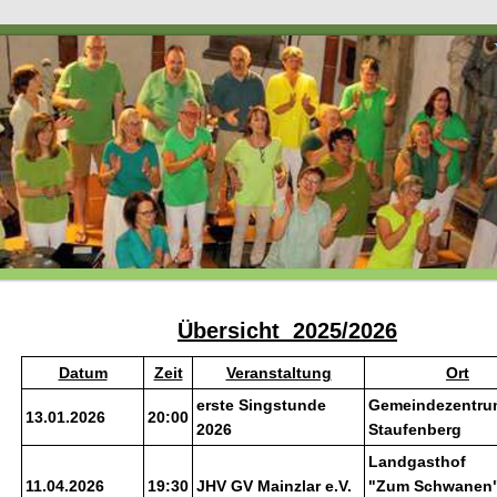
Voice F
Übersicht 2025/2026
Datum
Zeit
Veranstaltung
Ort
erste Singstunde
Gemeindezentru
13.01.2026
20:00
2026
Staufenberg
Landgasthof
11.04.2026
19:30
JHV GV Mainzlar e.V.
"Zum Schwanen