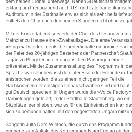
dem halben Erdball unterwegs. Neben »Deutschstämmigem
erklang am Freitagabend auch US- und Lateinamerikanisch
Auditorium in der Stadthalle erwies sich als sehr beifallsfreu
entließ den Chor nach den beiden Stunden nicht ohne Zuga
Mit der Konzertabend servierte der Chor des Gesangvereins
Mainzlar zu Hause eine »Zweitauflage«. Die erste Veranstal
»Sing mal wieder - deutsche Lieder!« hatte die »Voice Facto
der Feier des 20-jährigen Bestehens der Partnerschaft Stau
Tarján zu Pfingsten in der ungarischen Partnergemeinde
präsentiert. Mit der Zusammenstellung des Programms in de
Sprache war sehr bewusst den Interessen der Freunde in Ta
entsprochen worden, die zu einem nicht geringen Teil die
Nachkommen der einstigen Donauschwaben sind und häufig
gut Deutsch sprechen. In Ungarn wurde die »Voice Factory« f
Darbietungen gefeiert; in der Stadthalle Staufenberg, wo ein
Sitzplätze leer blieben, war es für die Einheimischen klar, da
sich zu bemühen hatten, mit den begeisterten Ungarn mitzuh
Sängerin Jutta Dern-Wieloch, die durch das Programm führte
erinnerte zum Auftakt des Konzertabends am Freitag an den