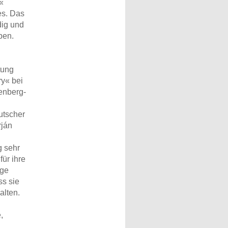
«
es. Das
dig und
ben.
tung
ry« bei
fenberg-
utscher
rján
 sehr
ür ihre
ige
ss sie
alten.
,