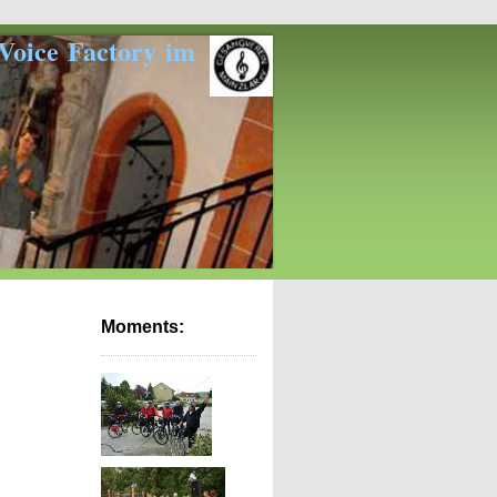
actory im
Moments: