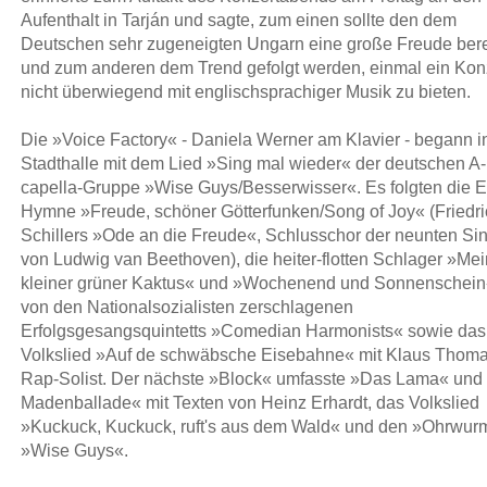
Aufenthalt in Tarján und sagte, zum einen sollte den dem
Deutschen sehr zugeneigten Ungarn eine große Freude bere
und zum anderen dem Trend gefolgt werden, einmal ein Kon
nicht überwiegend mit englischsprachiger Musik zu bieten.
Die »Voice Factory« - Daniela Werner am Klavier - begann i
Stadthalle mit dem Lied »Sing mal wieder« der deutschen A-
capella-Gruppe »Wise Guys/Besserwisser«. Es folgten die 
Hymne »Freude, schöner Götterfunken/Song of Joy« (Friedri
Schillers »Ode an die Freude«, Schlusschor der neunten Sin
von Ludwig van Beethoven), die heiter-flotten Schlager »Mei
kleiner grüner Kaktus« und »Wochenend und Sonnenschein
von den Nationalsozialisten zerschlagenen
Erfolgsgesangsquintetts »Comedian Harmonists« sowie das
Volkslied »Auf de schwäbsche Eisebahne« mit Klaus Thoma
Rap-Solist. Der nächste »Block« umfasste »Das Lama« und
Madenballade« mit Texten von Heinz Erhardt, das Volkslied
»Kuckuck, Kuckuck, ruft's aus dem Wald« und den »Ohrwur
»Wise Guys«.