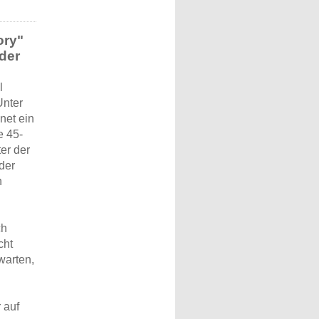
ory"
 der
l
Unter
net ein
e 45-
er der
der
h
ch
cht
warten,
 auf