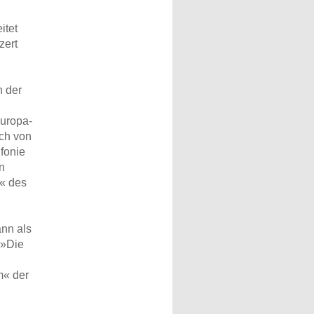
itet
zert
n der
Europa-
ch von
fonie
n
« des
nn als
 »Die
m« der