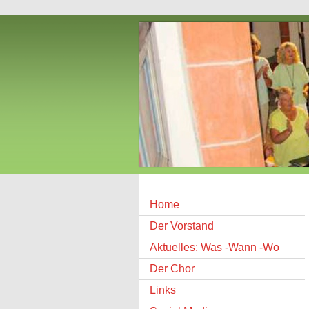
Home
Der Vorstand
Aktuelles: Was -Wann -Wo
Der Chor
Links