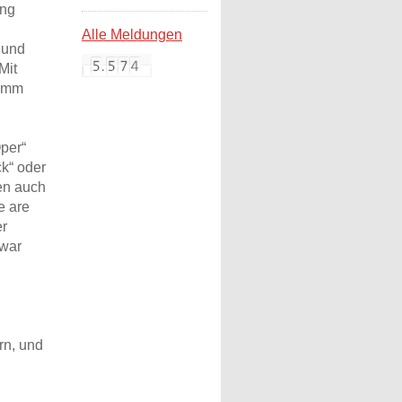
ang
Alle Meldungen
 und
Mit
ramm
per“
ck“ oder
ten auch
e are
er
 war
n, und