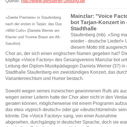
Quelle:
http://www.giessener-zeitung.de
Mainzlar: "Voice Fact
»Zweite Premiere« in Staufenberg
bot Tarjan-Konzert in
nach der ersten in Tarján: das Duo
Stadthalle
»Wild Curls« (Daniela Werner am
Staufenberg (mb). »Sing ma
Klavier und Yvonne Braun am Alt-
wieder - deutsche Lieder!« 
Saxofon).
diesem Motto tritt ausgerech
Chor an, der sich einen englischen Namen gegeben hat? Di
köpfige »Voice Factory« des Gesangvereins Mainzlar bot unt
Leitung der Diplom-Musikpädagogin Daniela Werner (37) in 
Stadthalle Staufenberg ein zweistündiges Konzert, das durc
Variantenreichtum und Humor bestach.
Sowohl wegen seines inzwischen gewonnenen Rufs als au
wegen seiner Leiterin hatte der Chor aber nicht in den Verda
geraten können, möglicherweise mit einem Programm aufzu
das etwa »typisch deutsch« oder gar »deutschtümelnd« sein
könnte. Die »Voice Factory« sang, von einer Ausnahme
abgesehen, durchgängig in deutscher Sprache, doch sie war