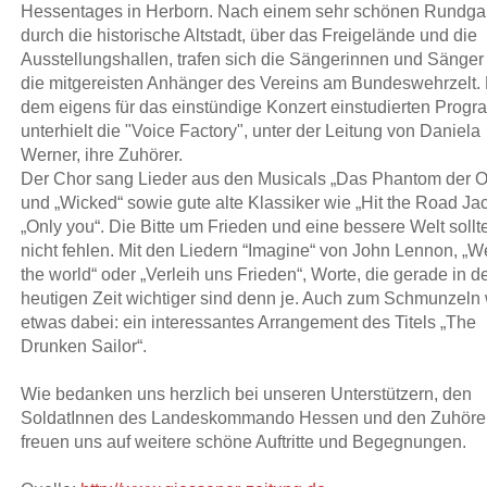
Hessentages in Herborn. Nach einem sehr schönen Rundg
durch die historische Altstadt, über das Freigelände und die
Ausstellungshallen, trafen sich die Sängerinnen und Sänger
die mitgereisten Anhänger des Vereins am Bundeswehrzelt. 
dem eigens für das einstündige Konzert einstudierten Prog
unterhielt die "Voice Factory", unter der Leitung von Daniela
Werner, ihre Zuhörer.
Der Chor sang Lieder aus den Musicals „Das Phantom der O
und „Wicked“ sowie gute alte Klassiker wie „Hit the Road Ja
„Only you“. Die Bitte um Frieden und eine bessere Welt soll
nicht fehlen. Mit den Liedern “Imagine“ von John Lennon, „W
the world“ oder „Verleih uns Frieden“, Worte, die gerade in d
heutigen Zeit wichtiger sind denn je. Auch zum Schmunzeln
etwas dabei: ein interessantes Arrangement des Titels „The
Drunken Sailor“.
Wie bedanken uns herzlich bei unseren Unterstützern, den
SoldatInnen des Landeskommando Hessen und den Zuhörer
freuen uns auf weitere schöne Auftritte und Begegnungen.