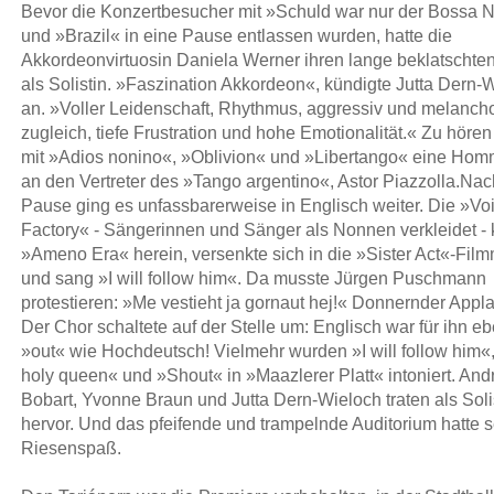
Bevor die Konzertbesucher mit »Schuld war nur der Bossa 
und »Brazil« in eine Pause entlassen wurden, hatte die
Akkordeonvirtuosin Daniela Werner ihren lange beklatschten A
als Solistin. »Faszination Akkordeon«, kündigte Jutta Dern-
an. »Voller Leidenschaft, Rhythmus, aggressiv und melanch
zugleich, tiefe Frustration und hohe Emotionalität.« Zu hören
mit »Adios nonino«, »Oblivion« und »Libertango« eine Ho
an den Vertreter des »Tango argentino«, Astor Piazzolla.Nac
Pause ging es unfassbarerweise in Englisch weiter. Die »Vo
Factory« - Sängerinnen und Sänger als Nonnen verkleidet -
»Ameno Era« herein, versenkte sich in die »Sister Act«-Fil
und sang »I will follow him«. Da musste Jürgen Puschmann
protestieren: »Me vestieht ja gornaut hej!« Donnernder Appl
Der Chor schaltete auf der Stelle um: Englisch war für ihn e
»out« wie Hochdeutsch! Vielmehr wurden »I will follow him«,
holy queen« und »Shout« in »Maazlerer Platt« intoniert. And
Bobart, Yvonne Braun und Jutta Dern-Wieloch traten als Sol
hervor. Und das pfeifende und trampelnde Auditorium hatte 
Riesenspaß.