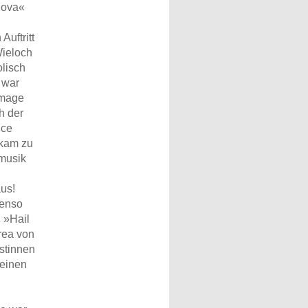
Nova«
uftritt
Wieloch
olisch
 war
mmage
h der
ice
 kam zu
mmusik
aus!
benso
 »Hail
rea von
istinnen
seinen